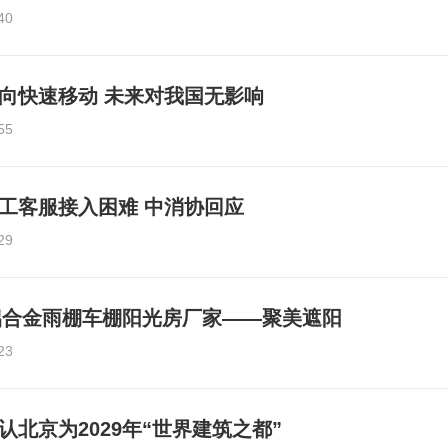
40
方向快速移动 未来对我国无影响
55
人工客服接入困难 中消协回应
29
徽铝合金雨棚车棚阳光房厂家——聚美遮阳
23
北京为2029年“世界建筑之都”