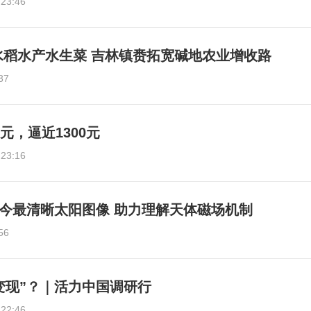
:23:46
水稻水产水生菜 吉林镇赉拓宽碱地农业增收路
37
元，逼近1300元
:23:16
今最清晰太阳图像 助力理解天体磁场机制
56
变现”？｜活力中国调研行
:22:46