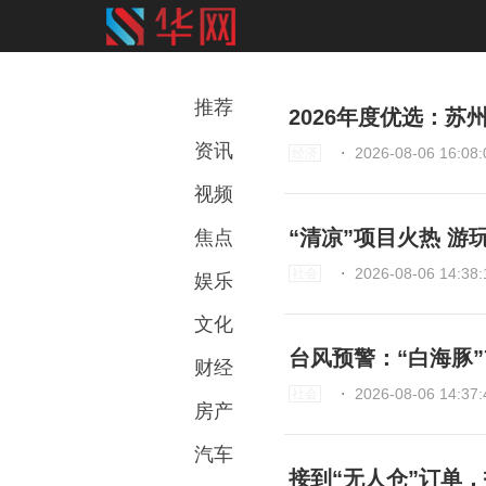
推荐
2026年度优选：
资讯
⋅
2026-08-06 16:08:
经济
视频
“清凉”项目火热 游
焦点
⋅
2026-08-06 14:38:
社会
娱乐
文化
台风预警：“白海豚
财经
⋅
2026-08-06 14:37:
社会
房产
汽车
接到“无人仓”订单