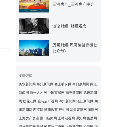
三河房产_三河房产中介
谈论财经_财经观念
恩哥财经(恩哥聊健康微信
公众号)
友情链接：
衡水新闻网
泰州新闻网
塞上明珠网
今日泉州网
内江
新闻网
随州人才网
中国宣城网
南充新闻网
武进新闻
网
松花江网
驻马店广视网
漳州新闻网
湛江新闻网
朔
州新闻网
西江网
随州教育
开封网
楚天襄阳网
衡阳网
上海房产资讯
荆门新闻网
玉林电视网
漯河网
秦楚网
恩施新闻网
盐城网
三峡广电网
上饶新闻网
沿海网
潜