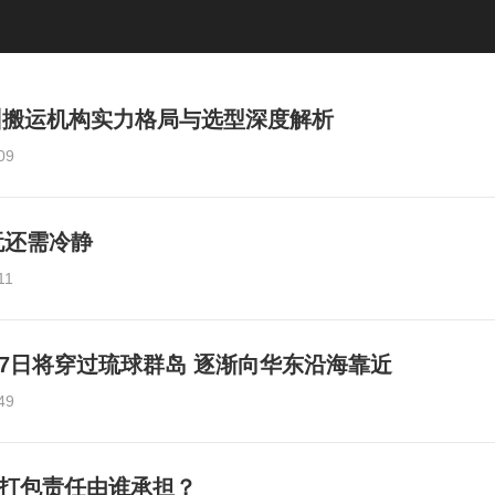
苏州搬运机构实力格局与选型深度解析
09
玩还需冷静
11
”7日将穿过琉球群岛 逐渐向华东沿海靠近
49
，打包责任由谁承担？