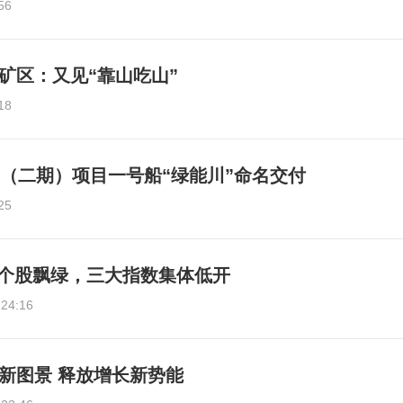
56
矿区：又见“靠山吃山”
18
B（二期）项目一号船“绿能川”命名交付
25
0只个股飘绿，三大指数集体低开
:24:16
新图景 释放增长新势能